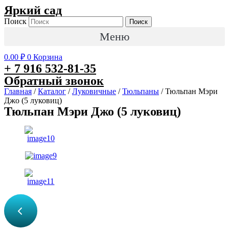
Перейти
Яркий сад
к
Поиск
Поиск
содержимому
Меню
0.00
₽
0
Корзина
+ 7 916 532-81-35
Обратный звонок
Главная
/
Каталог
/
Луковичные
/
Тюльпаны
/ Тюльпан Мэри
Джо (5 луковиц)
Тюльпан Мэри Джо (5 луковиц)