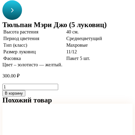
Тюльпан Мэри Джо (5 луковиц)
Высота растения
40 см.
Период цветения
Среднецветущий
Тип (класс)
Махровые
Размер луковиц
11/12
Фасовка
Пакет 5 шт.
Цвет – золотисто — желтый.
300.00
₽
Количество
товара
В корзину
Тюльпан
Похожий товар
Мэри
Джо
(5 луковиц)